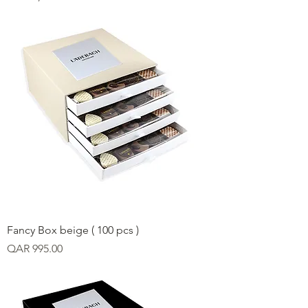
Fancy Box beige ( 100 pcs )
Price
QAR 995.00