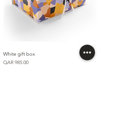
White gift box
Price
QAR 985.00