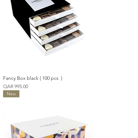
Fancy Box black ( 100 pcs )
Price
QAR 995.00
New