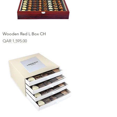
Wooden Red L Box CH
Price
QAR 1,595.00