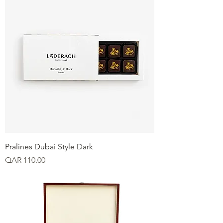
Pralines Dubai Style Dark
Price
QAR 110.00