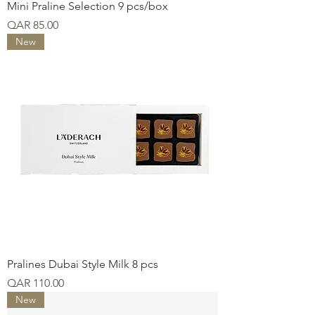
Mini Praline Selection 9 pcs/box
Price
QAR 85.00
New
Pralines Dubai Style Milk 8 pcs
Price
QAR 110.00
New