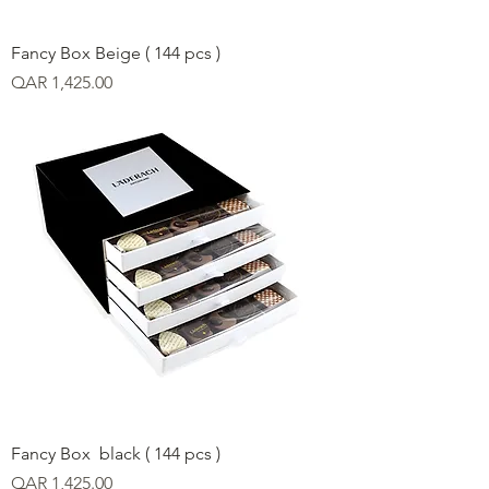
Fancy Box Beige ( 144 pcs )
Price
QAR 1,425.00
Fancy Box black ( 144 pcs )
Price
QAR 1,425.00